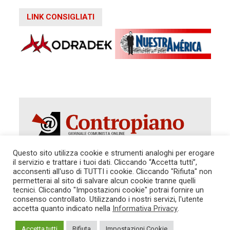
LINK CONSIGLIATI
Questo sito utilizza cookie e strumenti analoghi per erogare
il servizio e trattare i tuoi dati. Cliccando “Accetta tutti”,
Autorizzazione del Tribunale di Roma 286 del 31
acconsenti all'uso di TUTTI i cookie. Cliccando "Rifiuta" non
dicembre 2014. Direttore Responsabile: Sergio
permetterai al sito di salvare alcun cookie tranne quelli
Cararo. Indirizzo: V.Casalbruciato 27- sc. B - 00159
tecnici. Cliccando "Impostazioni cookie" potrai fornire un
Roma -
consenso controllato. Utilizzando i nostri servizi, l'utente
Tel. 06.640.122.19 -
redazione@contropiano.org
accetta quanto indicato nella
Informativa Privacy
.
SOSTIENICI!
REDAZIONE
CONTATTI
TG CONTROPIANO
LINK CONSIGLIATI
Accetta tutti
Rifiuta
Impostazioni Cookie