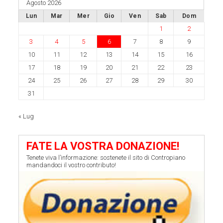
Agosto 2026
Lun
Mar
Mer
Gio
Ven
Sab
Dom
1
2
3
4
5
6
7
8
9
10
11
12
13
14
15
16
17
18
19
20
21
22
23
24
25
26
27
28
29
30
31
« Lug
FATE LA VOSTRA DONAZIONE!
Tenete viva l’informazione: sostenete il sito di Contropiano
mandandoci il vostro contributo!