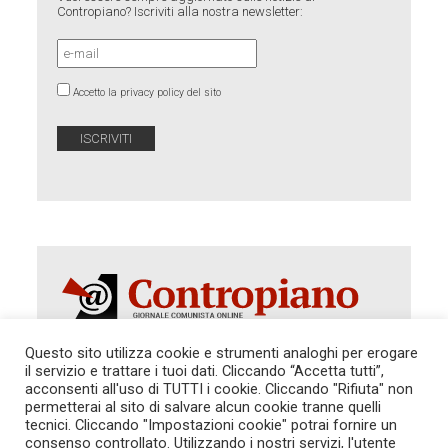
Contropiano? Iscriviti alla nostra newsletter:
Accetto la privacy policy del sito
Questo sito utilizza cookie e strumenti analoghi per erogare
il servizio e trattare i tuoi dati. Cliccando “Accetta tutti”,
acconsenti all'uso di TUTTI i cookie. Cliccando "Rifiuta" non
Autorizzazione del Tribunale di Roma 286 del 31
dicembre 2014. Direttore Responsabile: Sergio
permetterai al sito di salvare alcun cookie tranne quelli
Cararo. Indirizzo: V.Casalbruciato 27- sc. B - 00159
tecnici. Cliccando "Impostazioni cookie" potrai fornire un
Roma -
consenso controllato. Utilizzando i nostri servizi, l'utente