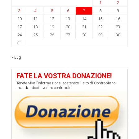
1
2
3
4
5
6
7
8
9
10
11
12
13
14
15
16
17
18
19
20
21
22
23
24
25
26
27
28
29
30
31
« Lug
FATE LA VOSTRA DONAZIONE!
Tenete viva l’informazione: sostenete il sito di Contropiano
mandandoci il vostro contributo!