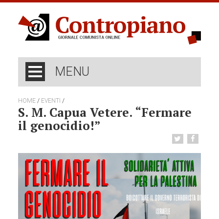
MENU
/
/
HOME
EVENTI
S. M. Capua Vetere. “Fermare
il genocidio!”