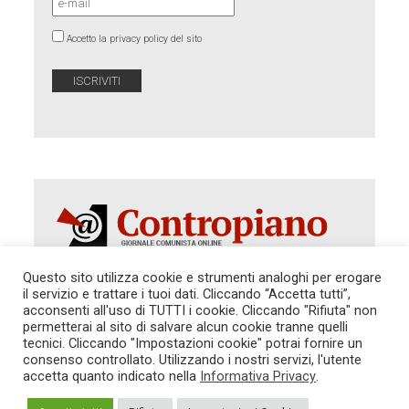
Accetto la privacy policy del sito
Questo sito utilizza cookie e strumenti analoghi per erogare
il servizio e trattare i tuoi dati. Cliccando “Accetta tutti”,
acconsenti all'uso di TUTTI i cookie. Cliccando "Rifiuta" non
Autorizzazione del Tribunale di Roma 286 del 31
dicembre 2014. Direttore Responsabile: Sergio
permetterai al sito di salvare alcun cookie tranne quelli
Cararo. Indirizzo: V.Casalbruciato 27- sc. B - 00159
tecnici. Cliccando "Impostazioni cookie" potrai fornire un
Roma -
consenso controllato. Utilizzando i nostri servizi, l'utente
Tel. 06.640.122.19 -
redazione@contropiano.org
accetta quanto indicato nella
Informativa Privacy
.
SOSTIENICI!
REDAZIONE
CONTATTI
TG CONTROPIANO
LINK CONSIGLIATI