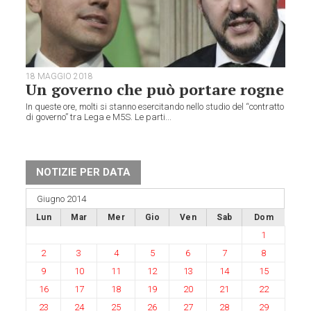
18 MAGGIO 2018
Un governo che può portare rogne
In queste ore, molti si stanno esercitando nello studio del “contratto
di governo” tra Lega e M5S. Le parti...
NOTIZIE PER DATA
Giugno 2014
Lun
Mar
Mer
Gio
Ven
Sab
Dom
1
2
3
4
5
6
7
8
9
10
11
12
13
14
15
16
17
18
19
20
21
22
23
24
25
26
27
28
29