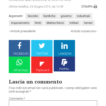
STAMPA
Ultima modifica:
26 Giugno 2014, ore 14:39
Argomenti:
biocidio
bonifiche
governo
industriali
Inquinamento
limiti
Matteo Renzi
militari
terreni
‹
Articolo precedente
Articolo successivo
›
FACEBOOK
TWITTER
LINKEDIN
WhatsApp
Flipboard
Lascia un commento
Il tuo indirizzo email non sarà pubblicato.
I campi obbligatori sono
contrassegnati
*
Commento
*