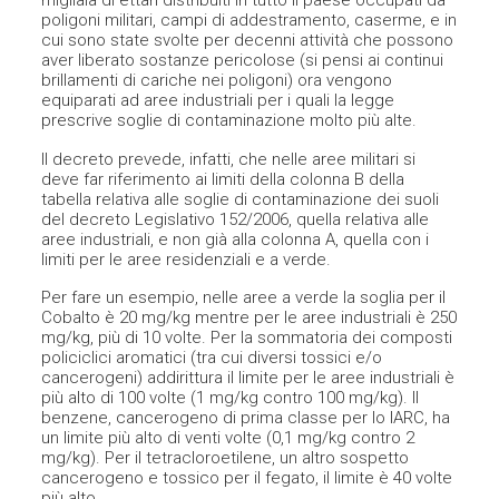
migliaia di ettari distribuiti in tutto il paese occupati da
poligoni militari, campi di addestramento, caserme, e in
cui sono state svolte per decenni attività che possono
aver liberato sostanze pericolose (si pensi ai continui
brillamenti di cariche nei poligoni) ora vengono
equiparati ad aree industriali per i quali la legge
prescrive soglie di contaminazione molto più alte.
Il decreto prevede, infatti, che nelle aree militari si
deve far riferimento ai limiti della colonna B della
tabella relativa alle soglie di contaminazione dei suoli
del decreto Legislativo 152/2006, quella relativa alle
aree industriali, e non già alla colonna A, quella con i
limiti per le aree residenziali e a verde.
Per fare un esempio, nelle aree a verde la soglia per il
Cobalto è 20 mg/kg mentre per le aree industriali è 250
mg/kg, più di 10 volte. Per la sommatoria dei composti
policiclici aromatici (tra cui diversi tossici e/o
cancerogeni) addirittura il limite per le aree industriali è
più alto di 100 volte (1 mg/kg contro 100 mg/kg). Il
benzene, cancerogeno di prima classe per lo IARC, ha
un limite più alto di venti volte (0,1 mg/kg contro 2
mg/kg). Per il tetracloroetilene, un altro sospetto
cancerogeno e tossico per il fegato, il limite è 40 volte
più alto.