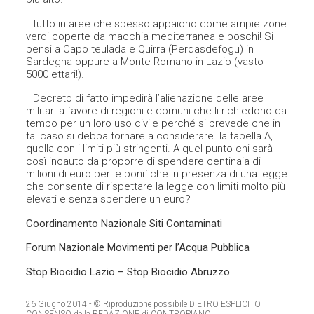
Il tutto in aree che spesso appaiono come ampie zone
verdi coperte da macchia mediterranea e boschi! Si
pensi a Capo teulada e Quirra (Perdasdefogu) in
Sardegna oppure a Monte Romano in Lazio (vasto
5000 ettari!).
Il Decreto di fatto impedirà l’alienazione delle aree
militari a favore di regioni e comuni che li richiedono da
tempo per un loro uso civile perché si prevede che in
tal caso si debba tornare a considerare la tabella A,
quella con i limiti più stringenti. A quel punto chi sarà
così incauto da proporre di spendere centinaia di
milioni di euro per le bonifiche in presenza di una legge
che consente di rispettare la legge con limiti molto più
elevati e senza spendere un euro?
Coordinamento Nazionale Siti Contaminati
Forum Nazionale Movimenti per l’Acqua Pubblica
Stop Biocidio Lazio – Stop Biocidio Abruzzo
26 Giugno 2014
- © Riproduzione possibile DIETRO ESPLICITO
CONSENSO della REDAZIONE di CONTROPIANO