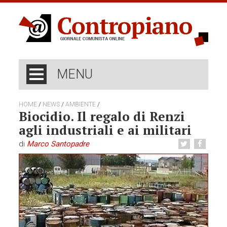
MENU
/
/
/
HOME
NEWS
AMBIENTE
Biocidio. Il regalo di Renzi
agli industriali e ai militari
di
Marco Santopadre