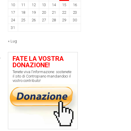
10
11
12
13
14
15
16
17
18
19
20
21
22
23
24
25
26
27
28
29
30
31
« Lug
FATE LA VOSTRA
DONAZIONE!
Tenete viva l’informazione: sostenete
il sito di Contropiano mandandoci il
vostro contributo!