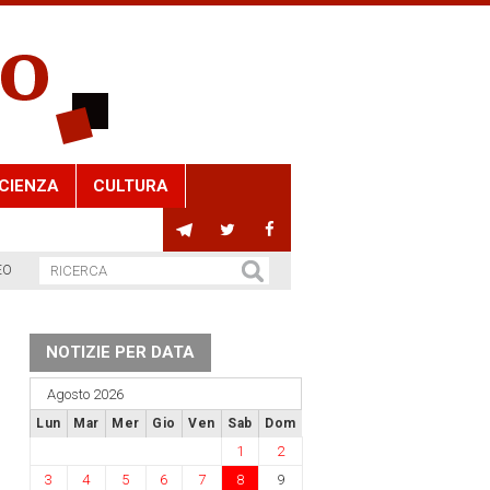
CIENZA
CULTURA
EO
NOTIZIE PER DATA
Agosto 2026
Lun
Mar
Mer
Gio
Ven
Sab
Dom
1
2
3
4
5
6
7
8
9