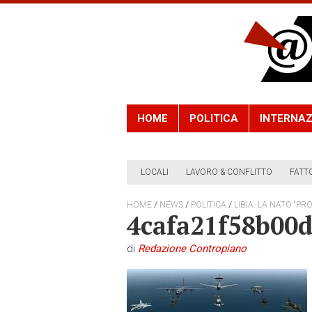
HOME
POLITICA
INTERNAZ
LOCALI
LAVORO & CONFLITTO
FATT
/
/
/
HOME
NEWS
POLITICA
LIBIA. LA NATO “P
4cafa21f58b00
di
Redazione Contropiano