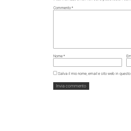
Commento
*
Nome
*
Em
Salva il mio nome, email e sito web in ques