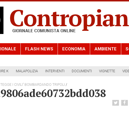
IONALE
FLASH NEWS
ECONOMIA
AMBIENTE
S
ORE K
MALAPOLIZIA
INTERVENTI
DOCUMENTI
VIGNETTE
VID
/
ROTEGGE I CIVILI” BOMBARDANDO TRIPOLI
d9806ade60732bdd038