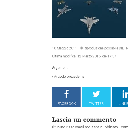
10 Maggio 2011
- © Riproduzione possibile D
Ultima modifica:
12 Marzo 2016, ore 17:37
Argomenti:
‹
Articolo precedente
FACEBOOK
TWITTER
LINK
Lascia un commento
Il tuo indirizzo email non sarà pubblicato.
I cam