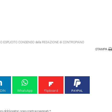
IETRO ESPLICITO CONSENSO della REDAZIONE di CONTROPIANO
STAMPA
EDIN
WhatsApp
Flipboard
pi obbligatori sono contrassegnati
*