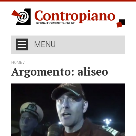
MENU
/
HOME
Argomento: aliseo