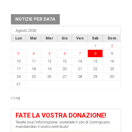
NOTIZIE PER DATA
Agosto 2026
Lun
Mar
Mer
Gio
Ven
Sab
Dom
1
2
3
4
5
6
7
8
9
10
11
12
13
14
15
16
17
18
19
20
21
22
23
24
25
26
27
28
29
30
31
« Lug
FATE LA VOSTRA DONAZIONE!
Tenete viva l’informazione: sostenete il sito di Contropiano
mandandoci il vostro contributo!