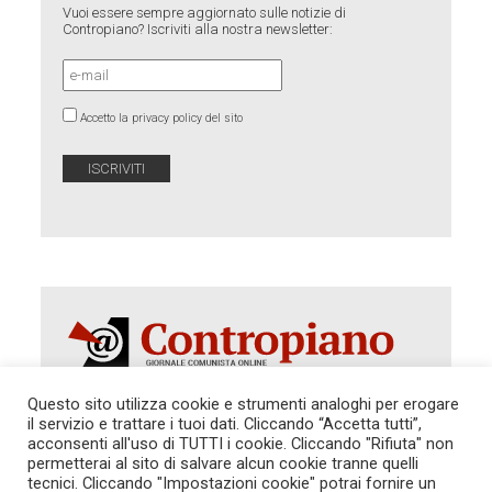
Vuoi essere sempre aggiornato sulle notizie di
Contropiano? Iscriviti alla nostra newsletter:
Accetto la privacy policy del sito
Questo sito utilizza cookie e strumenti analoghi per erogare
il servizio e trattare i tuoi dati. Cliccando “Accetta tutti”,
acconsenti all'uso di TUTTI i cookie. Cliccando "Rifiuta" non
Autorizzazione del Tribunale di Roma 286 del 31
dicembre 2014. Direttore Responsabile: Sergio
permetterai al sito di salvare alcun cookie tranne quelli
Cararo. Indirizzo: V.Casalbruciato 27- sc. B - 00159
tecnici. Cliccando "Impostazioni cookie" potrai fornire un