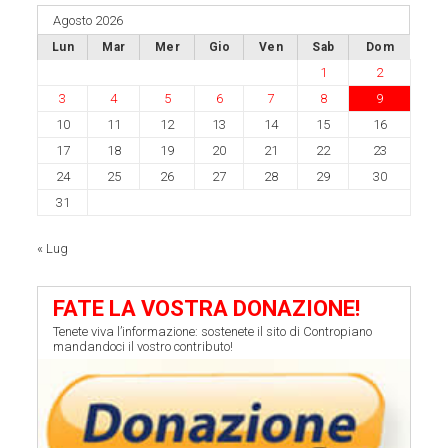
Agosto 2026
Lun
Mar
Mer
Gio
Ven
Sab
Dom
1
2
3
4
5
6
7
8
9
10
11
12
13
14
15
16
17
18
19
20
21
22
23
24
25
26
27
28
29
30
31
« Lug
FATE LA VOSTRA DONAZIONE!
Tenete viva l’informazione: sostenete il sito di Contropiano
mandandoci il vostro contributo!