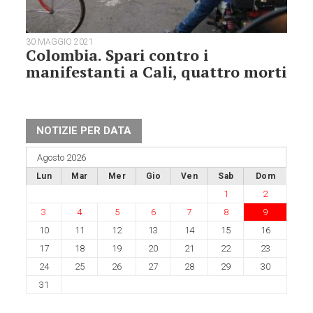
30 MAGGIO 2021
Colombia. Spari contro i
manifestanti a Cali, quattro morti
NOTIZIE PER DATA
Agosto 2026
Lun
Mar
Mer
Gio
Ven
Sab
Dom
1
2
3
4
5
6
7
8
9
10
11
12
13
14
15
16
17
18
19
20
21
22
23
24
25
26
27
28
29
30
31