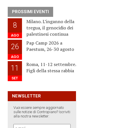
PROSSIMI EVENTI
Milano. L’inganno della
8
tregua, il genocidio dei
palestinesi continua
AGO
Pap Camp 2026 a
26
Paestum, 26-30 agosto
AGO
Roma, 11-12 settembre.
11
Figli della stessa rabbia
SET
NEWSLETTER
Vuoi essere sempre aggiornato
sulle notizie di Contropiano? Iscriviti
alla nostra newsletter: