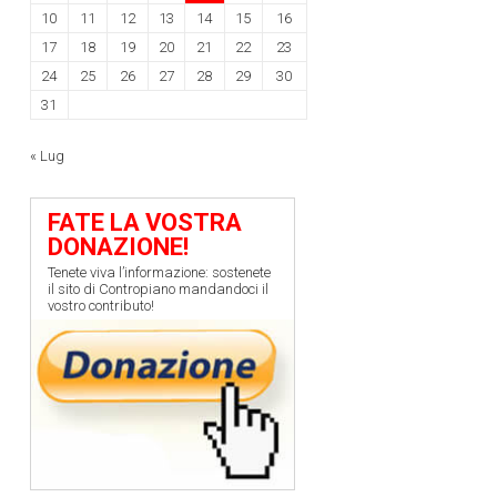
10
11
12
13
14
15
16
17
18
19
20
21
22
23
24
25
26
27
28
29
30
31
« Lug
FATE LA VOSTRA
DONAZIONE!
Tenete viva l’informazione: sostenete
il sito di Contropiano mandandoci il
vostro contributo!