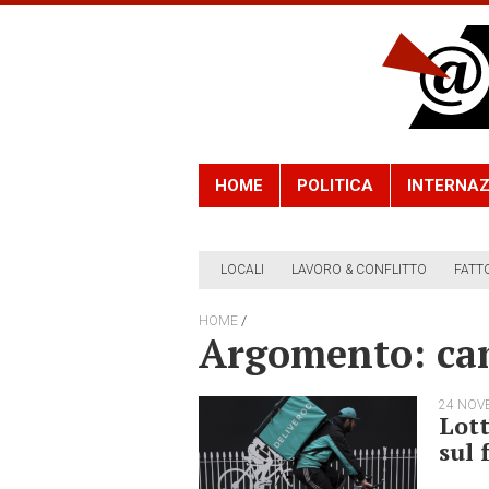
HOME
POLITICA
INTERNAZ
LOCALI
LAVORO & CONFLITTO
FATT
/
HOME
Argomento: c
24 NOV
Lott
sul 