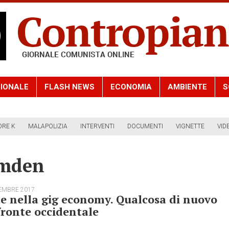
IONALE
FLASH NEWS
ECONOMIA
AMBIENTE
S
ORE K
MALAPOLIZIA
INTERVENTI
DOCUMENTI
VIGNETTE
VID
amden
EMBRE 2017
e nella gig economy. Qualcosa di nuovo
fronte occidentale