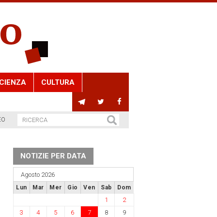
CIENZA
CULTURA
EO
NOTIZIE PER DATA
Agosto 2026
Lun
Mar
Mer
Gio
Ven
Sab
Dom
1
2
3
4
5
6
7
8
9