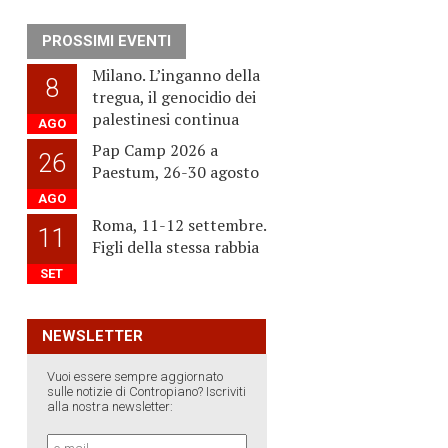
PROSSIMI EVENTI
Milano. L’inganno della
8
tregua, il genocidio dei
palestinesi continua
AGO
Pap Camp 2026 a
26
Paestum, 26-30 agosto
AGO
Roma, 11-12 settembre.
11
Figli della stessa rabbia
SET
NEWSLETTER
Vuoi essere sempre aggiornato
sulle notizie di Contropiano? Iscriviti
alla nostra newsletter: