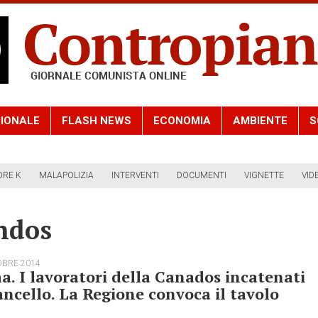
IONALE
FLASH NEWS
ECONOMIA
AMBIENTE
S
ORE K
MALAPOLIZIA
INTERVENTI
DOCUMENTI
VIGNETTE
VID
ndos
OBRE 2014
. I lavoratori della Canados incatenati
ancello. La Regione convoca il tavolo