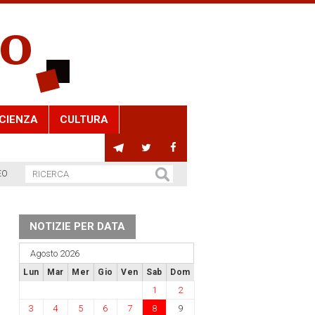
CIENZA
CULTURA
EO
NOTIZIE PER DATA
Agosto 2026
Lun
Mar
Mer
Gio
Ven
Sab
Dom
1
2
3
4
5
6
7
8
9