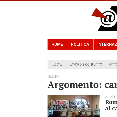
HOME
POLITICA
INTERNAZ
LOCALI
LAVORO & CONFLITTO
FATT
/
HOME
Argomento: ca
31 OTT
Roma
al c