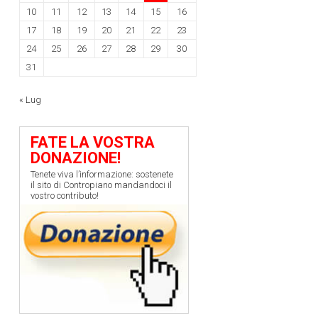
10
11
12
13
14
15
16
17
18
19
20
21
22
23
24
25
26
27
28
29
30
31
« Lug
FATE LA VOSTRA
DONAZIONE!
Tenete viva l’informazione: sostenete
il sito di Contropiano mandandoci il
vostro contributo!