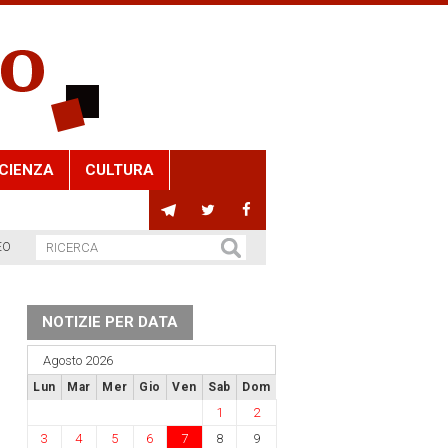
CIENZA
CULTURA
EO
NOTIZIE PER DATA
Agosto 2026
Lun
Mar
Mer
Gio
Ven
Sab
Dom
1
2
3
4
5
6
7
8
9