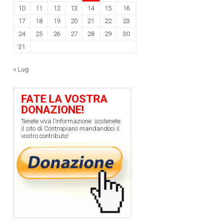
10
11
12
13
14
15
16
17
18
19
20
21
22
23
24
25
26
27
28
29
30
31
« Lug
FATE LA VOSTRA
DONAZIONE!
Tenete viva l’informazione: sostenete
il sito di Contropiano mandandoci il
vostro contributo!