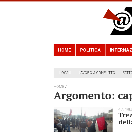
HOME
POLITICA
INTERNAZ
LOCALI
LAVORO & CONFLITTO
FATT
/
HOME
Argomento: cap
4 APRIL
Trez
dell