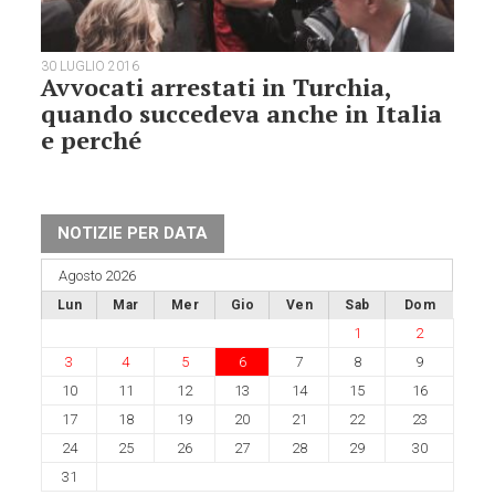
30 LUGLIO 2016
Avvocati arrestati in Turchia,
quando succedeva anche in Italia
e perché
NOTIZIE PER DATA
Agosto 2026
Lun
Mar
Mer
Gio
Ven
Sab
Dom
1
2
3
4
5
6
7
8
9
10
11
12
13
14
15
16
17
18
19
20
21
22
23
24
25
26
27
28
29
30
31