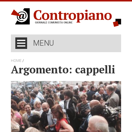
MENU
/
HOME
Argomento: cappelli