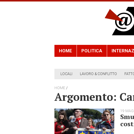
HOME
POLITICA
INTERNAZ
LOCALI
LAVORO & CONFLITTO
FATT
/
HOME
Argomento: Ca
19 MAG
Smur
cost