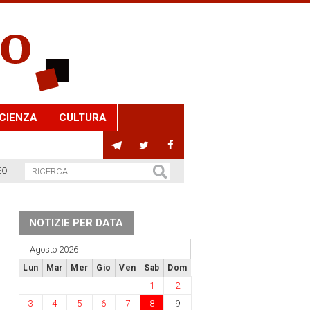
CIENZA
CULTURA
EO
NOTIZIE PER DATA
Agosto 2026
Lun
Mar
Mer
Gio
Ven
Sab
Dom
1
2
3
4
5
6
7
8
9