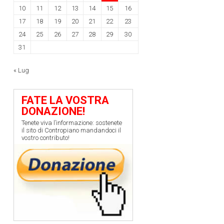
10
11
12
13
14
15
16
17
18
19
20
21
22
23
24
25
26
27
28
29
30
31
« Lug
FATE LA VOSTRA
DONAZIONE!
Tenete viva l’informazione: sostenete
il sito di Contropiano mandandoci il
vostro contributo!