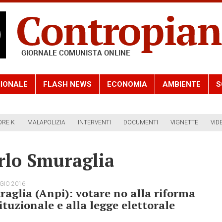
IONALE
FLASH NEWS
ECONOMIA
AMBIENTE
S
ORE K
MALAPOLIZIA
INTERVENTI
DOCUMENTI
VIGNETTE
VID
rlo Smuraglia
GIO 2016
aglia (Anpi): votare no alla riforma
ituzionale e alla legge elettorale