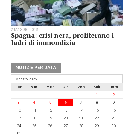
2 MAGGIO 2013
Spagna: crisi nera, proliferano i
ladri di immondizia
NOTIZIE PER DATA
Agosto 2026
Lun
Mar
Mer
Gio
Ven
Sab
Dom
1
2
3
4
5
6
7
8
9
10
11
12
13
14
15
16
17
18
19
20
21
22
23
24
25
26
27
28
29
30
31