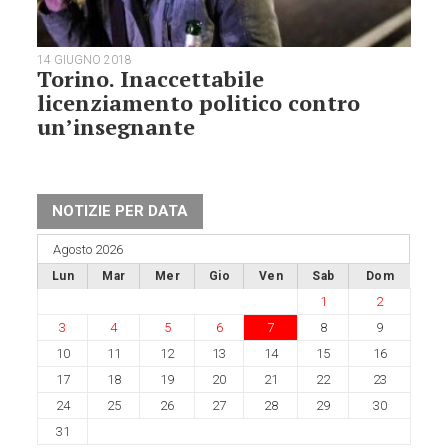
14 GIUGNO 2018
Torino. Inaccettabile
licenziamento politico contro
un’insegnante
NOTIZIE PER DATA
Agosto 2026
Lun
Mar
Mer
Gio
Ven
Sab
Dom
1
2
3
4
5
6
7
8
9
10
11
12
13
14
15
16
17
18
19
20
21
22
23
24
25
26
27
28
29
30
31