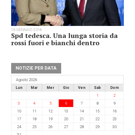
16 GENNAIO 2018
Spd tedesca. Una lunga storia da
rossi fuori e bianchi dentro
NOTIZIE PER DATA
Agosto 2026
Lun
Mar
Mer
Gio
Ven
Sab
Dom
1
2
3
4
5
6
7
8
9
10
11
12
13
14
15
16
17
18
19
20
21
22
23
24
25
26
27
28
29
30
31