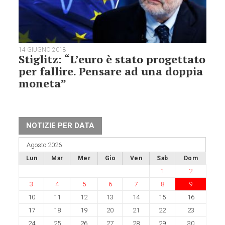
14 GIUGNO 2018
Stiglitz: “L’euro è stato progettato
per fallire. Pensare ad una doppia
moneta”
NOTIZIE PER DATA
Agosto 2026
Lun
Mar
Mer
Gio
Ven
Sab
Dom
1
2
3
4
5
6
7
8
9
10
11
12
13
14
15
16
17
18
19
20
21
22
23
24
25
26
27
28
29
30