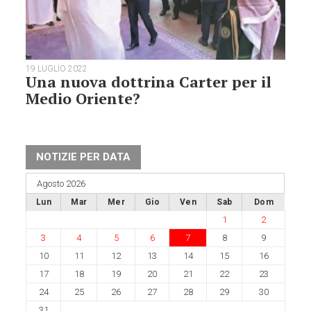
19 LUGLIO 2022
Una nuova dottrina Carter per il
Medio Oriente?
NOTIZIE PER DATA
Agosto 2026
Lun
Mar
Mer
Gio
Ven
Sab
Dom
1
2
3
4
5
6
7
8
9
10
11
12
13
14
15
16
17
18
19
20
21
22
23
24
25
26
27
28
29
30
31