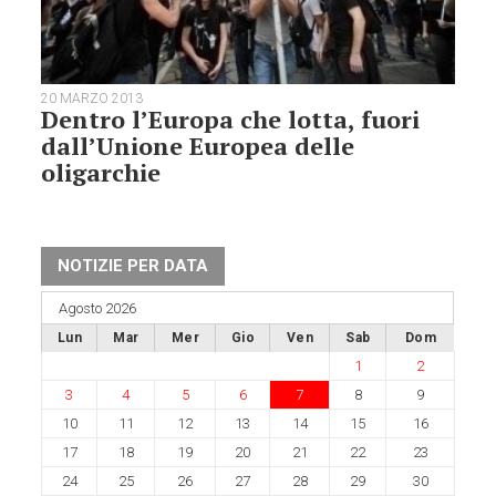
20 MARZO 2013
Dentro l’Europa che lotta, fuori
dall’Unione Europea delle
oligarchie
NOTIZIE PER DATA
Agosto 2026
Lun
Mar
Mer
Gio
Ven
Sab
Dom
1
2
3
4
5
6
7
8
9
10
11
12
13
14
15
16
17
18
19
20
21
22
23
24
25
26
27
28
29
30