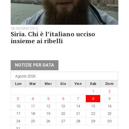
18 GIUGNO 2013
Siria. Chi è l’italiano ucciso
insieme ai ribelli
NOTIZIE PER DATA
Agosto 2026
Lun
Mar
Mer
Gio
Ven
Sab
Dom
1
2
3
4
5
6
7
8
9
10
11
12
13
14
15
16
17
18
19
20
21
22
23
24
25
26
27
28
29
30
31