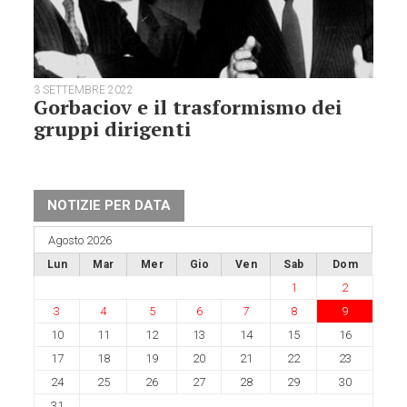
3 SETTEMBRE 2022
Gorbaciov e il trasformismo dei
gruppi dirigenti
NOTIZIE PER DATA
Agosto 2026
Lun
Mar
Mer
Gio
Ven
Sab
Dom
1
2
3
4
5
6
7
8
9
10
11
12
13
14
15
16
17
18
19
20
21
22
23
24
25
26
27
28
29
30
31