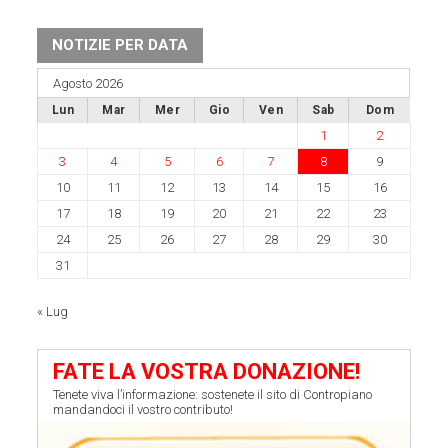
NOTIZIE PER DATA
Agosto 2026
Lun
Mar
Mer
Gio
Ven
Sab
Dom
1
2
3
4
5
6
7
8
9
10
11
12
13
14
15
16
17
18
19
20
21
22
23
24
25
26
27
28
29
30
31
« Lug
FATE LA VOSTRA DONAZIONE!
Tenete viva l’informazione: sostenete il sito di Contropiano
mandandoci il vostro contributo!