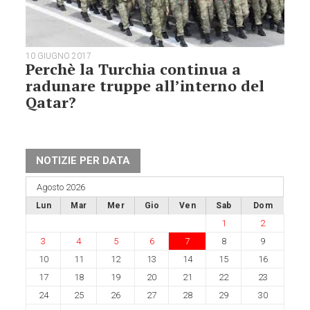
10 GIUGNO 2017
Perchè la Turchia continua a
radunare truppe all’interno del
Qatar?
NOTIZIE PER DATA
Agosto 2026
Lun
Mar
Mer
Gio
Ven
Sab
Dom
1
2
3
4
5
6
7
8
9
10
11
12
13
14
15
16
17
18
19
20
21
22
23
24
25
26
27
28
29
30