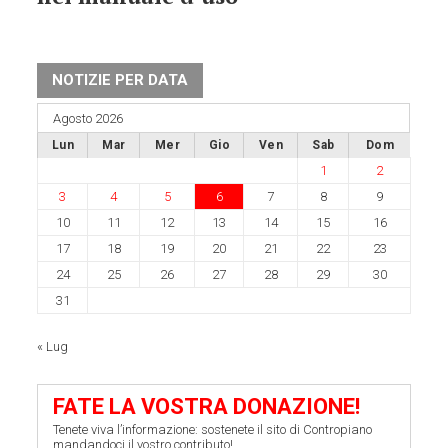
NOTIZIE PER DATA
Agosto 2026
Lun
Mar
Mer
Gio
Ven
Sab
Dom
1
2
3
4
5
6
7
8
9
10
11
12
13
14
15
16
17
18
19
20
21
22
23
24
25
26
27
28
29
30
31
« Lug
FATE LA VOSTRA DONAZIONE!
Tenete viva l’informazione: sostenete il sito di Contropiano
mandandoci il vostro contributo!