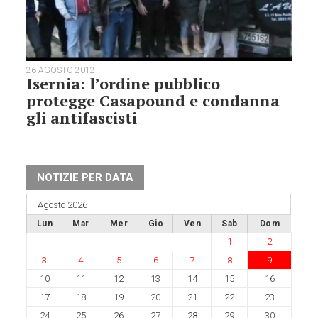
26 AGOSTO 2012
Isernia: l’ordine pubblico
protegge Casapound e condanna
gli antifascisti
NOTIZIE PER DATA
Agosto 2026
Lun
Mar
Mer
Gio
Ven
Sab
Dom
1
2
3
4
5
6
7
8
9
10
11
12
13
14
15
16
17
18
19
20
21
22
23
24
25
26
27
28
29
30