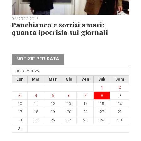
9 MARZO 2016
Panebianco e sorrisi amari:
quanta ipocrisia sui giornali
NOTIZIE PER DATA
Agosto 2026
Lun
Mar
Mer
Gio
Ven
Sab
Dom
1
2
3
4
5
6
7
8
9
10
11
12
13
14
15
16
17
18
19
20
21
22
23
24
25
26
27
28
29
30
31