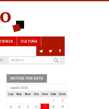
CIENZA
CULTURA
EO
NOTIZIE PER DATA
Agosto 2026
Lun
Mar
Mer
Gio
Ven
Sab
Dom
1
2
3
4
5
6
7
8
9