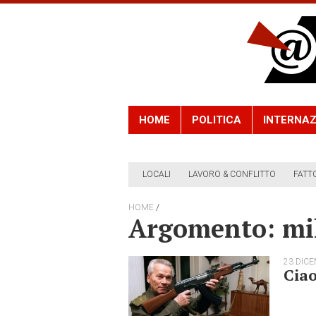
HOME
POLITICA
INTERNAZ
LOCALI
LAVORO & CONFLITTO
FATT
/
HOME
Argomento: mi
23 DIC
Ciao