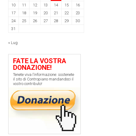
10
11
12
13
14
15
16
17
18
19
20
21
22
23
24
25
26
27
28
29
30
31
« Lug
FATE LA VOSTRA
DONAZIONE!
Tenete viva l’informazione: sostenete
il sito di Contropiano mandandoci il
vostro contributo!