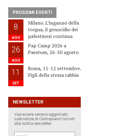
PROSSIMI EVENTI
Milano. L’inganno della
8
tregua, il genocidio dei
palestinesi continua
AGO
Pap Camp 2026 a
26
Paestum, 26-30 agosto
AGO
Roma, 11-12 settembre.
11
Figli della stessa rabbia
SET
NEWSLETTER
Vuoi essere sempre aggiornato
sulle notizie di Contropiano? Iscriviti
alla nostra newsletter: