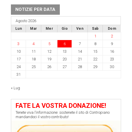
NOTIZIE PER DATA
Agosto 2026
Lun
Mar
Mer
Gio
Ven
Sab
Dom
1
2
3
4
5
6
7
8
9
10
11
12
13
14
15
16
17
18
19
20
21
22
23
24
25
26
27
28
29
30
31
« Lug
FATE LA VOSTRA DONAZIONE!
Tenete viva l’informazione: sostenete il sito di Contropiano
mandandoci il vostro contributo!