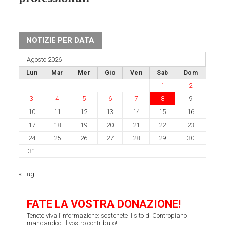
NOTIZIE PER DATA
Agosto 2026
Lun
Mar
Mer
Gio
Ven
Sab
Dom
1
2
3
4
5
6
7
8
9
10
11
12
13
14
15
16
17
18
19
20
21
22
23
24
25
26
27
28
29
30
31
« Lug
FATE LA VOSTRA DONAZIONE!
Tenete viva l’informazione: sostenete il sito di Contropiano
mandandoci il vostro contributo!