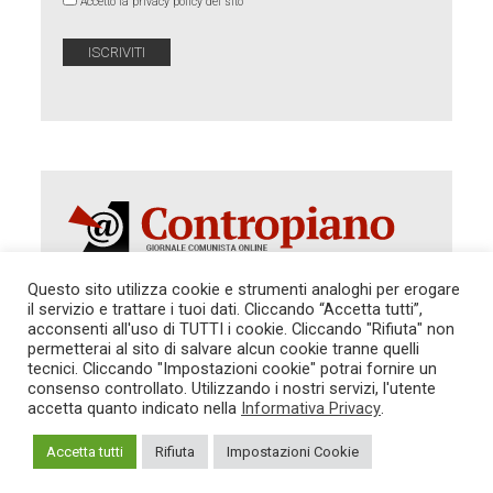
Accetto la privacy policy del sito
Questo sito utilizza cookie e strumenti analoghi per erogare
il servizio e trattare i tuoi dati. Cliccando “Accetta tutti”,
Autorizzazione del Tribunale di Roma 286 del 31
acconsenti all'uso di TUTTI i cookie. Cliccando "Rifiuta" non
dicembre 2014. Direttore Responsabile: Sergio
permetterai al sito di salvare alcun cookie tranne quelli
Cararo. Indirizzo: V.Casalbruciato 27- sc. B - 00159
tecnici. Cliccando "Impostazioni cookie" potrai fornire un
Roma -
consenso controllato. Utilizzando i nostri servizi, l'utente
Tel. 06.640.122.19 -
redazione@contropiano.org
accetta quanto indicato nella
Informativa Privacy
.
SOSTIENICI!
REDAZIONE
CONTATTI
TG CONTROPIANO
LINK CONSIGLIATI
Accetta tutti
Rifiuta
Impostazioni Cookie
PRIVACY
COOKIE POLICY