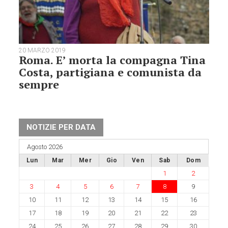
20 MARZO 2019
Roma. E’ morta la compagna Tina
Costa, partigiana e comunista da
sempre
NOTIZIE PER DATA
Agosto 2026
Lun
Mar
Mer
Gio
Ven
Sab
Dom
1
2
3
4
5
6
7
8
9
10
11
12
13
14
15
16
17
18
19
20
21
22
23
24
25
26
27
28
29
30