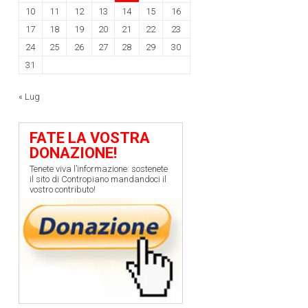
10
11
12
13
14
15
16
17
18
19
20
21
22
23
24
25
26
27
28
29
30
31
« Lug
FATE LA VOSTRA
DONAZIONE!
Tenete viva l’informazione: sostenete
il sito di Contropiano mandandoci il
vostro contributo!