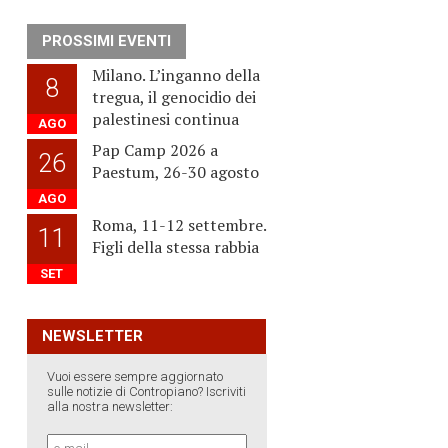
PROSSIMI EVENTI
Milano. L’inganno della
8
tregua, il genocidio dei
palestinesi continua
AGO
Pap Camp 2026 a
26
Paestum, 26-30 agosto
AGO
Roma, 11-12 settembre.
11
Figli della stessa rabbia
SET
NEWSLETTER
Vuoi essere sempre aggiornato
sulle notizie di Contropiano? Iscriviti
alla nostra newsletter: