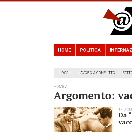
HOME
POLITICA
INTERNAZ
LOCALI
LAVORO & CONFLITTO
FATT
/
HOME
Argomento: va
17 DIC
Da “
vacc