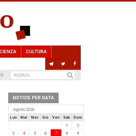
CIENZA
CULTURA
EO
NOTIZIE PER DATA
Agosto 2026
Lun
Mar
Mer
Gio
Ven
Sab
Dom
1
2
3
4
5
6
7
8
9