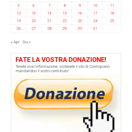
5
6
7
8
9
10
11
12
13
14
15
16
17
18
19
20
21
22
23
24
25
26
27
28
29
30
31
« Apr
Giu »
FATE LA VOSTRA DONAZIONE!
Tenete viva l’informazione: sostenete il sito di Contropiano
mandandoci il vostro contributo!