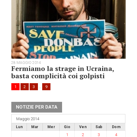
28 MAGGIO 2014
Fermiamo la strage in Ucraina,
basta complicità coi golpisti
1
2
3
…
9
NOTIZIE PER DATA
Maggio 2014
Lun
Mar
Mer
Gio
Ven
Sab
Dom
1
2
3
4