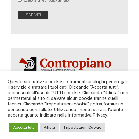
Accetto la privacy policy del sito
Questo sito utilizza cookie e strumenti analoghi per erogare
il servizio e trattare i tuoi dati. Cliccando “Accetta tutti”,
Autorizzazione del Tribunale di Roma 286 del 31
acconsenti all'uso di TUTTI i cookie. Cliccando "Rifiuta" non
dicembre 2014. Direttore Responsabile: Sergio
permetterai al sito di salvare alcun cookie tranne quelli
Cararo. Indirizzo: V.Casalbruciato 27- sc. B - 00159
tecnici. Cliccando "Impostazioni cookie" potrai fornire un
Roma -
consenso controllato. Utilizzando i nostri servizi, l'utente
Tel. 06.640.122.19 -
redazione@contropiano.org
accetta quanto indicato nella
Informativa Privacy
.
SOSTIENICI!
REDAZIONE
CONTATTI
TG CONTROPIANO
LINK CONSIGLIATI
Accetta tutti
Rifiuta
Impostazioni Cookie
PRIVACY
COOKIE POLICY