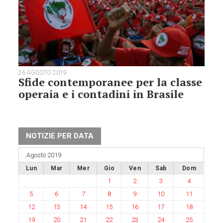
26 AGOSTO 2019
Sfide contemporanee per la classe
operaia e i contadini in Brasile
NOTIZIE PER DATA
Agosto 2019
Lun
Mar
Mer
Gio
Ven
Sab
Dom
1
2
3
4
5
6
7
8
9
10
11
12
13
14
15
16
17
18
19
20
21
22
23
24
25