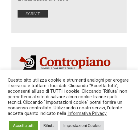
Questo sito utilizza cookie e strumenti analoghi per erogare
il servizio e trattare i tuoi dati. Cliccando “Accetta tutti”,
Autorizzazione del Tribunale di Roma 286 del 31
acconsenti all'uso di TUTTI i cookie. Cliccando "Rifiuta" non
dicembre 2014. Direttore Responsabile: Sergio
permetterai al sito di salvare alcun cookie tranne quelli
Cararo. Indirizzo: V.Casalbruciato 27- sc. B - 00159
tecnici. Cliccando "Impostazioni cookie" potrai fornire un
Roma -
consenso controllato. Utilizzando i nostri servizi, l'utente
Tel. 06.640.122.19 -
redazione@contropiano.org
accetta quanto indicato nella
Informativa Privacy
.
SOSTIENICI!
REDAZIONE
CONTATTI
TG CONTROPIANO
LINK CONSIGLIATI
Accetta tutti
Rifiuta
Impostazioni Cookie
PRIVACY
COOKIE POLICY