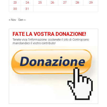
23
24
25
26
27
28
29
30
31
« Nov
Gen »
FATE LA VOSTRA DONAZIONE!
Tenete viva l’informazione: sostenete il sito di Contropiano
mandandoci il vostro contributo!