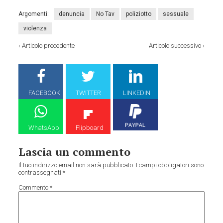
Argomenti:
denuncia
No Tav
poliziotto
sessuale
violenza
‹
Articolo precedente
Articolo successivo
›
FACEBOOK
TWITTER
LINKEDIN
WhatsApp
Flipboard
Lascia un commento
Il tuo indirizzo email non sarà pubblicato.
I campi obbligatori sono
contrassegnati
*
Commento
*