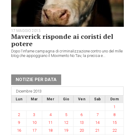
17 MAGGIO 2013
Maverick risponde ai coristi del
potere
Dopo l'infame campagna di criminalizzazione contro uno del mille
blog che appoggiano il Movimento No Tav, la precisa e...
NOTIZIE PER DATA
Dicembre 2013
Lun
Mar
Mer
Gio
Ven
Sab
Dom
1
2
3
4
5
6
7
8
9
10
11
12
13
14
15
16
17
18
19
20
21
22