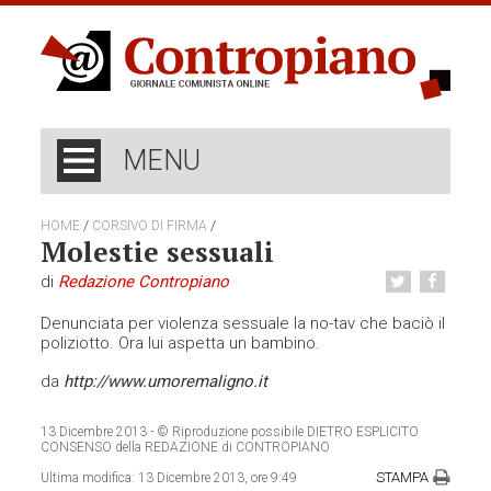
MENU
/
/
HOME
CORSIVO DI FIRMA
Molestie sessuali
di
Redazione Contropiano
Denunciata per violenza sessuale la no-tav che baciò il
poliziotto. Ora lui aspetta un bambino.
da
http://www.umoremaligno.it
13 Dicembre 2013
- © Riproduzione possibile DIETRO ESPLICITO
CONSENSO della REDAZIONE di CONTROPIANO
STAMPA
Ultima modifica:
13 Dicembre 2013, ore 9:49