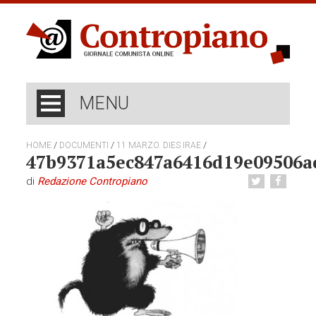
MENU
/
/
/
HOME
DOCUMENTI
11 MARZO. DIES IRAE
47b9371a5ec847a6416d19e09506a
di
Redazione Contropiano