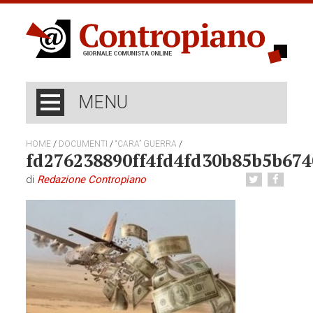
MENU
/
/
/
HOME
DOCUMENTI
“CARA” GUERRA
fd276238890ff4fd4fd30b85b5b674
di
Redazione Contropiano