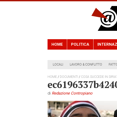
HOME
POLITICA
INTERNAZ
LOCALI
LAVORO & CONFLITTO
FATT
/
/
HOME
DOCUMENTI
COSA SUCCEDE IN SIRIA
ec6196337b424
di
Redazione Contropiano