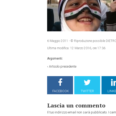
6 Maggio 2011
- © Riproduzione possibile DI
Ultima modifica:
12 Marzo 2016, ore 17:36
Argomenti:
‹
Articolo precedente
FACEBOOK
TWITTER
LINK
Lascia un commento
Il tuo indirizzo email non sarà pubblicato.
I cam