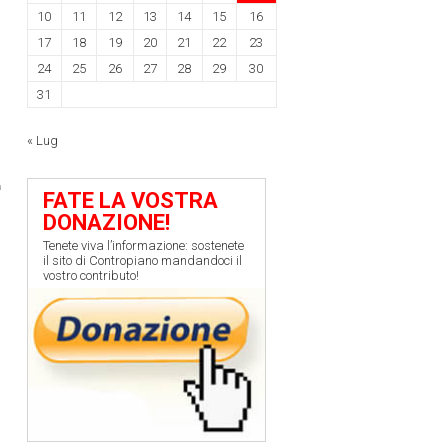
10
11
12
13
14
15
16
17
18
19
20
21
22
23
24
25
26
27
28
29
30
31
« Lug
FATE LA VOSTRA
DONAZIONE!
Tenete viva l’informazione: sostenete
il sito di Contropiano mandandoci il
vostro contributo!