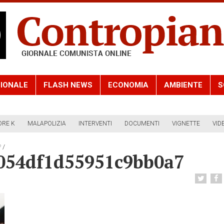
IONALE
FLASH NEWS
ECONOMIA
AMBIENTE
S
ORE K
MALAPOLIZIA
INTERVENTI
DOCUMENTI
VIGNETTE
VID
/
?
054df1d55951c9bb0a7