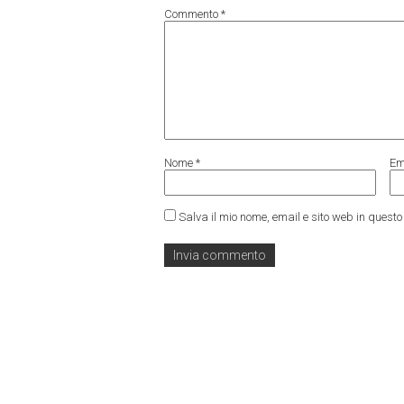
Commento
*
Nome
*
Em
Salva il mio nome, email e sito web in ques