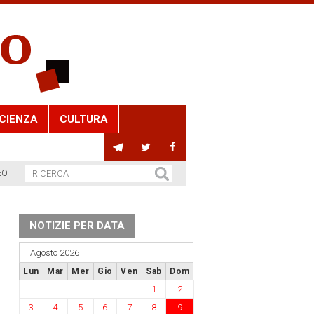
CIENZA
CULTURA
EO
NOTIZIE PER DATA
Agosto 2026
Lun
Mar
Mer
Gio
Ven
Sab
Dom
1
2
3
4
5
6
7
8
9