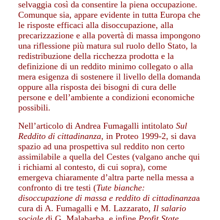
selvaggia così da consentire la piena occupazione.
Comunque sia, appare evidente in tutta Europa che
le risposte efficaci alla disoccupazione, alla
precarizzazione e alla povertà di massa impongono
una riflessione più matura sul ruolo dello Stato, la
redistribuzione della ricchezza prodotta e la
definizione di un reddito minimo collegato o alla
mera esigenza di sostenere il livello della domanda
oppure alla risposta dei bisogni di cura delle
persone e dell’ambiente a condizioni economiche
possibili.
Nell’articolo di Andrea Fumagalli intitolato
Sul
Reddito di cittadinanza
, in Proteo 1999-2, si dava
spazio ad una prospettiva sul reddito non certo
assimilabile a quella del Cestes (valgano anche qui
i richiami al contesto, di cui sopra), come
emergeva chiaramente d’altra parte nella messa a
confronto di tre testi (
Tute bianche:
disoccupazione di massa e reddito di cittadinanza
a
cura di A. Fumagalli e M. Lazzarato,
Il salario
sociale
di G. Malabarba, e infine
Profit State,