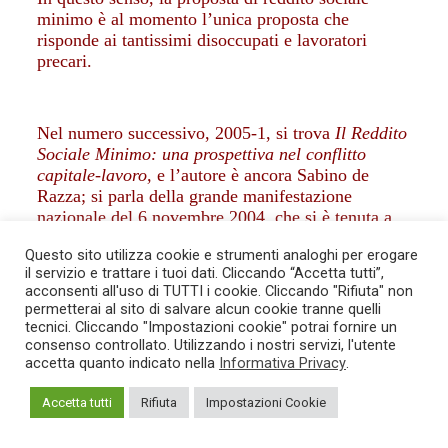
minimo è al momento l’unica proposta che
risponde ai tantissimi disoccupati e lavoratori
precari.
Nel numero successivo, 2005-1, si trova
Il Reddito
Sociale Minimo: una prospettiva nel conflitto
capitale-lavoro,
e l’autore è ancora Sabino de
Razza; si parla della grande manifestazione
nazionale del 6 novembre 2004, che si è tenuta a
Roma e alla quale hanno partecipato oltre 50.000
Questo sito utilizza cookie e strumenti analoghi per erogare
persone: la questione del reddito sociale o reddito
il servizio e trattare i tuoi dati. Cliccando “Accetta tutti”,
di cittadinanza ha mobilitato gran parte del
acconsenti all'uso di TUTTI i cookie. Cliccando "Rifiuta" non
movimento autorganizzato e antagonista e fatto
permetterai al sito di salvare alcun cookie tranne quelli
“irruzione” nella agenda politica di quasi tutti
tecnici. Cliccando "Impostazioni cookie" potrai fornire un
partiti del centro sinistra.
consenso controllato. Utilizzando i nostri servizi, l'utente
accetta quanto indicato nella
Informativa Privacy
.
La proposta è stata capace anche di unificare
l’intero movimento che, con forme e pratiche
Accetta tutti
Rifiuta
Impostazioni Cookie
diverse, si batte contro il carovita e
l’impoverimento di vasti settori della società