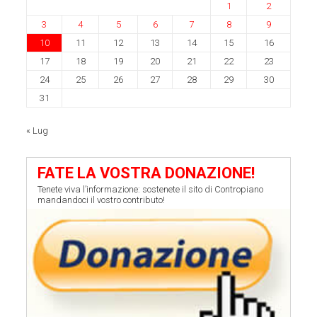
1
2
3
4
5
6
7
8
9
10
11
12
13
14
15
16
17
18
19
20
21
22
23
24
25
26
27
28
29
30
31
« Lug
FATE LA VOSTRA DONAZIONE!
Tenete viva l’informazione: sostenete il sito di Contropiano
mandandoci il vostro contributo!