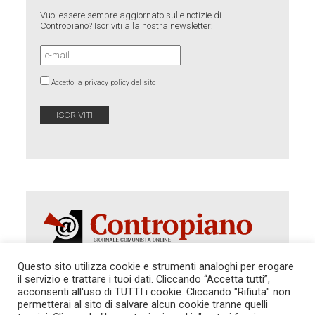
Vuoi essere sempre aggiornato sulle notizie di
Contropiano? Iscriviti alla nostra newsletter:
Accetto la privacy policy del sito
Questo sito utilizza cookie e strumenti analoghi per erogare
il servizio e trattare i tuoi dati. Cliccando “Accetta tutti”,
Autorizzazione del Tribunale di Roma 286 del 31
acconsenti all'uso di TUTTI i cookie. Cliccando "Rifiuta" non
dicembre 2014. Direttore Responsabile: Sergio
permetterai al sito di salvare alcun cookie tranne quelli
Cararo. Indirizzo: V.Casalbruciato 27- sc. B - 00159