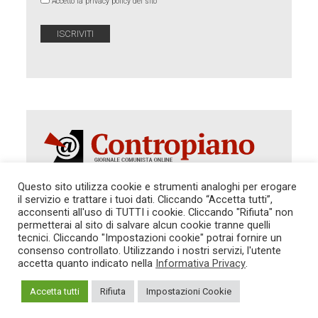
Accetto la privacy policy del sito
Questo sito utilizza cookie e strumenti analoghi per erogare
il servizio e trattare i tuoi dati. Cliccando “Accetta tutti”,
Autorizzazione del Tribunale di Roma 286 del 31
acconsenti all'uso di TUTTI i cookie. Cliccando "Rifiuta" non
dicembre 2014. Direttore Responsabile: Sergio
permetterai al sito di salvare alcun cookie tranne quelli
Cararo. Indirizzo: V.Casalbruciato 27- sc. B - 00159
tecnici. Cliccando "Impostazioni cookie" potrai fornire un
Roma -
consenso controllato. Utilizzando i nostri servizi, l'utente
Tel. 06.640.122.19 -
redazione@contropiano.org
accetta quanto indicato nella
Informativa Privacy
.
SOSTIENICI!
REDAZIONE
CONTATTI
TG CONTROPIANO
LINK CONSIGLIATI
Accetta tutti
Rifiuta
Impostazioni Cookie
PRIVACY
COOKIE POLICY