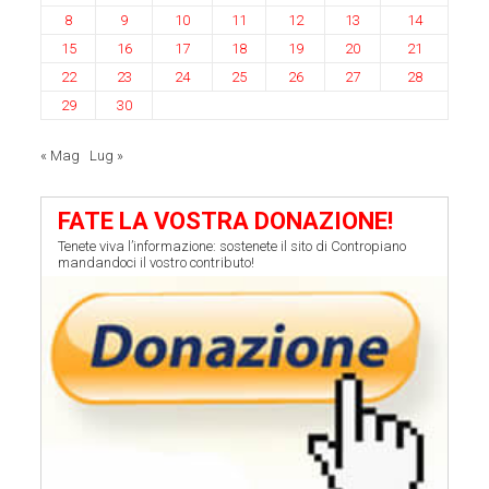
8
9
10
11
12
13
14
15
16
17
18
19
20
21
22
23
24
25
26
27
28
29
30
« Mag
Lug »
FATE LA VOSTRA DONAZIONE!
Tenete viva l’informazione: sostenete il sito di Contropiano
mandandoci il vostro contributo!