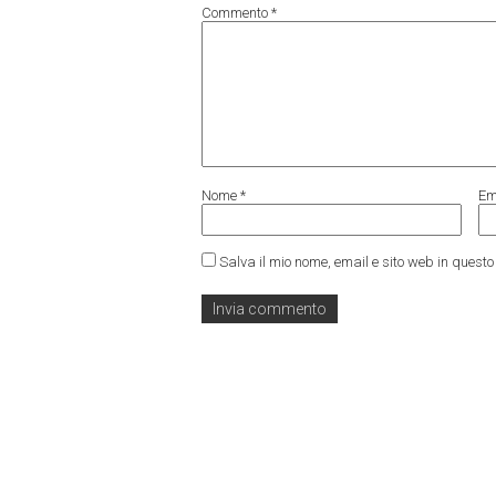
Commento
*
Nome
*
Em
Salva il mio nome, email e sito web in ques