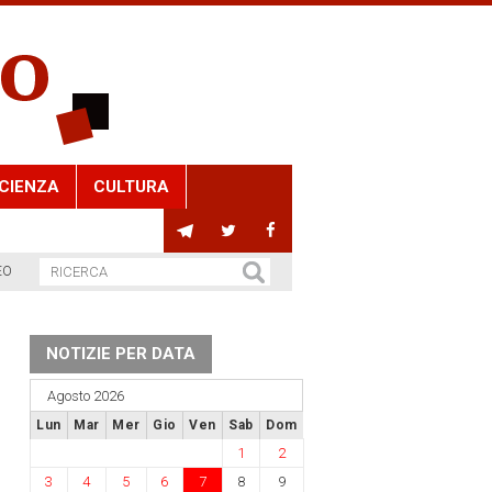
CIENZA
CULTURA
EO
NOTIZIE PER DATA
Agosto 2026
Lun
Mar
Mer
Gio
Ven
Sab
Dom
1
2
3
4
5
6
7
8
9