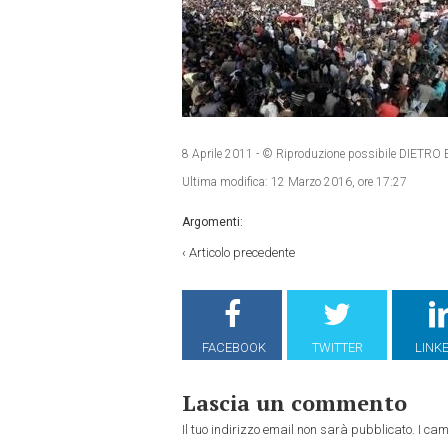
8 Aprile 2011
- © Riproduzione possibile DIET
Ultima modifica:
12 Marzo 2016, ore 17:27
Argomenti:
‹
Articolo precedente
FACEBOOK
TWITTER
LINK
Lascia un commento
Il tuo indirizzo email non sarà pubblicato.
I cam