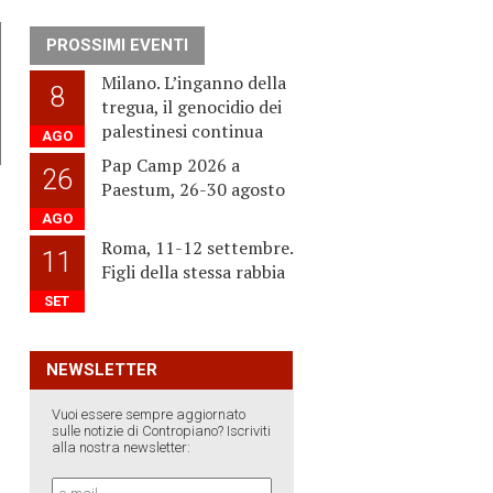
PROSSIMI EVENTI
Milano. L’inganno della
8
tregua, il genocidio dei
palestinesi continua
AGO
Pap Camp 2026 a
26
Paestum, 26-30 agosto
AGO
Roma, 11-12 settembre.
11
Figli della stessa rabbia
SET
NEWSLETTER
Vuoi essere sempre aggiornato
sulle notizie di Contropiano? Iscriviti
alla nostra newsletter: