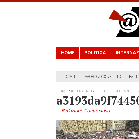
HOME
POLITICA
INTERNAZ
LOCALI
LAVORO & CONFLITTO
FATT
/
/
HOME
INTERVENTI
EGITTO. LE SPERANZE TR
a3193da9f7445
di
Redazione Contropiano