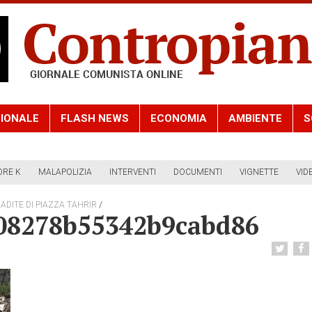
IONALE
FLASH NEWS
ECONOMIA
AMBIENTE
S
ORE K
MALAPOLIZIA
INTERVENTI
DOCUMENTI
VIGNETTE
VID
/
ADITE DI PIAZZA TAHRIR
08278b55342b9cabd86