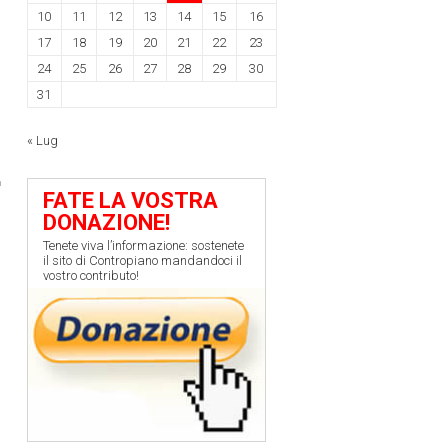
10
11
12
13
14
15
16
17
18
19
20
21
22
23
24
25
26
27
28
29
30
31
« Lug
FATE LA VOSTRA
DONAZIONE!
Tenete viva l’informazione: sostenete
il sito di Contropiano mandandoci il
vostro contributo!