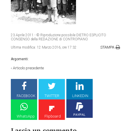
23 Aprile 2011
- © Riproduzione possibile DIETRO ESPLICITO
CONSENSO della REDAZIONE di CONTROPIANO
STAMPA
Ultima modifica:
12 Marzo 2016, ore 17:32
Argomenti:
‹
Articolo precedente
FACEBOOK
TWITTER
LINKEDIN
WhatsApp
Flipboard
Lascia un commento