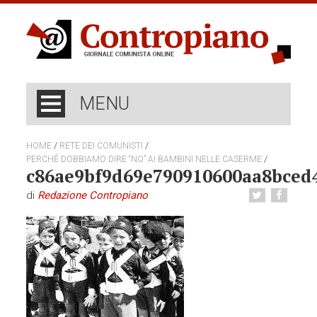
MENU
/
/
HOME
RETE DEI COMUNISTI
/
PERCHÉ DOBBIAMO DIRE “NO” AI BAMBINI NELLE CASERME
c86ae9bf9d69e790910600aa8bced
di
Redazione Contropiano