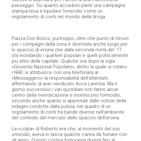
passaggio. Su quanto accaduto parte una campagna
stampa tesa a liquidare l’omicidio come un
regolamento di conti nel mondo della droga.
Piazza Don Bosco, purtroppo, oltre che punto di ritrovo
per i compagni della zona è diventata anche luogo per
lo spaccio di eroina che dalla seconda metà del ’77
sta inondando i quartieri popolari e quelli politicamente
più attivi della capitale. Qualche ora dopo la sigla
«Gioventù Nazional Popolare», dietro la quale si celano
i NAR, si attribuisce con una telefonata al
«Messaggero» la responsabilità dell’attentato
affermando di aver vendicato Acca Larentia. Ma il
giorno successivo i vari quotidiani non fanno alcun
cenno della rivendicazione e inseriscono l’omicidio,
secondo anche quanto si apprende dalle notizie delle
indagini condotte dalla polizia, nel quadro di un
regolamento di conti tra bande diverse nell’ambiente
del controllo del mercato dello spaccio dell’eroina.
La «colpa» di Roberto era che, al momento del suo
omicidio, aveva in tasca qualche canna da fumare con
gli amici. Questo cortina fumogena durerà fino al