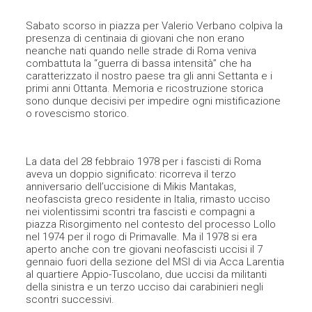
Sabato scorso in piazza per Valerio Verbano colpiva la
presenza di centinaia di giovani che non erano
neanche nati quando nelle strade di Roma veniva
combattuta la “guerra di bassa intensità” che ha
caratterizzato il nostro paese tra gli anni Settanta e i
primi anni Ottanta. Memoria e ricostruzione storica
sono dunque decisivi per impedire ogni mistificazione
o rovescismo storico.
La data del 28 febbraio 1978 per i fascisti di Roma
aveva un doppio significato: ricorreva il terzo
anniversario dell’uccisione di Mikis Mantakas,
neofascista greco residente in Italia, rimasto ucciso
nei violentissimi scontri tra fascisti e compagni a
piazza Risorgimento nel contesto del processo Lollo
nel 1974 per il rogo di Primavalle. Ma il 1978 si era
aperto anche con tre giovani neofascisti uccisi il 7
gennaio fuori della sezione del MSI di via Acca Larentia
al quartiere Appio-Tuscolano, due uccisi da militanti
della sinistra e un terzo ucciso dai carabinieri negli
scontri successivi.