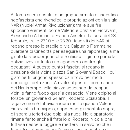
A Roma si era costituito un gruppo armato clandestino
neofascista che rivendica le proprie azioni con la sigla
NAR (Nuclei Armati Rivoluzionari); tra le sue file
spiccano elementi come Valerio e Cristiano Fioravanti,
Alessandro Alibrandi e Franco Anselmi. La sera del 28
febbraio, tra le 23:10 e le 23.30 i fascisti dei NAR si
recano presso lo stabile di via Calpurnio Fiamma nel
quartiere di Cinecittà per eseguire una rappresaglia ma
giunto là si accorgono che è chiuso. Il giorno prima la
polizia aveva attuato uno sgombero contro gli
occupanti. A questo punto i fascisti si recano in
direzione della vicina piazza San Giovanni Bosco, i cui
giardinetti fungono spesso da ritrovo per molti
compagni della zona. Arrivati sul posto il commando
dei Nar irrompe nella piazza sbucando da cespugli
vicini e fanno fuoco quasi a casaccio. Viene colpito al
torace, un giovane di 24 anni, Roberto Scialabba. Il
ragazzo non è tuttavia ancora morto quando Valerio
Fioravanti a bruciapelo, dopo essergli montato sopra,
gli spara ulteriori due colpi alla nuca. Nella sparatoria
rimane ferito anche il fratello di Roberto, Nicola, che
tuttavia riesce a fuggire e mettersi in salvo poiché i
fascisti si allarmano per l’arrivo di una macchina di