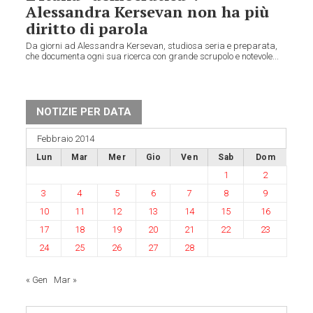
Alessandra Kersevan non ha più
diritto di parola
Da giorni ad Alessandra Kersevan, studiosa seria e preparata,
che documenta ogni sua ricerca con grande scrupolo e notevole...
NOTIZIE PER DATA
Febbraio 2014
Lun
Mar
Mer
Gio
Ven
Sab
Dom
1
2
3
4
5
6
7
8
9
10
11
12
13
14
15
16
17
18
19
20
21
22
23
24
25
26
27
28
« Gen
Mar »