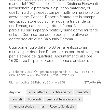
marzo del 1982, quando il fascista Cristiano Fioravanti
rivendicherà la paternità, sia pur non materiale, di
quell’omicidio, gli esecutori per molti non hanno voluto
avere nome. Per anni Roberto è stato per la stampa
uno spacciatore ucciso nella guerra tra bande di
quell’emarginata zona-ghetto di Roma. Non una sua
parola sul suo impegno politico, prima come militante
di Lotta Continua, poi come occupante attivo del
centro sociale di via Calpurnio Fiamma.
Oggi pomeriggio dalle 15.00 verrà realizzato un
murales per ricordare Roberto e un corteo si svolgerà
per le strade del quartiere. Appuntamento alle ore
16.30 in via Calpurnio Fiamma. Roma è antifascista.
28 Febbraio 2014
- © Riproduzione possibile DIETRO ESPLICITO
CONSENSO della REDAZIONE di CONTROPIANO
STAMPA
Ultima modifica:
28 Febbraio 2014, ore 9:58
Argomenti:
anni Settanta
antifascismo
cinecittà
fascisti
Fioravanti
guerra di bassa intensità
memoria storica
nar
Roberto Scialabba