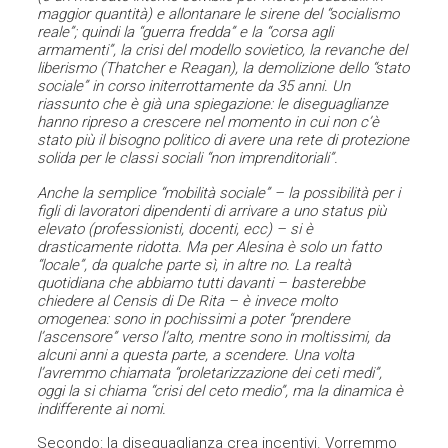
maggior quantità) e allontanare le sirene del “socialismo
reale”; quindi la “guerra fredda” e la “corsa agli
armamenti”, la crisi del modello sovietico, la revanche del
liberismo (Thatcher e Reagan), la demolizione dello “stato
sociale” in corso initerrottamente da 35 anni. Un
riassunto che è già una spiegazione: le diseguaglianze
hanno ripreso a crescere nel momento in cui non c’è
stato più il bisogno politico di avere una rete di protezione
solida per le classi sociali “non imprenditoriali”.
Anche la semplice “mobilità sociale” – la possibilità per i
figli di lavoratori dipendenti di arrivare a uno status più
elevato (professionisti, docenti, ecc) – si è
drasticamente ridotta. Ma per Alesina è solo un fatto
“locale”, da qualche parte sì, in altre no. La realtà
quotidiana che abbiamo tutti davanti – basterebbe
chiedere al Censis di De Rita – è invece molto
omogenea: sono in pochissimi a poter “prendere
l’ascensore” verso l’alto, mentre sono in moltissimi, da
alcuni anni a questa parte, a scendere. Una volta
l’avremmo chiamata “proletarizzazione dei ceti medi”,
oggi la si chiama “crisi del ceto medio”, ma la dinamica è
indifferente ai nomi.
Secondo: la diseguaglianza crea incentivi. Vorremmo