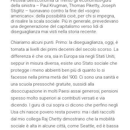
Festival dell’Economia di Trento gli economisti-guru
della sinistra – Paul Krugman, Thomas Piketty, Joseph
Stiglitz – tuonavano contro la fine del «sogno
americano»: della possibilità cioè, per chi si impegna,
di risalire la scala sociale. Più in generale, prevedevano
una degenerazione del capitalismo verso lidi di
diseguaglianza mai visti nella storia recente.
Chiariamo alcuni punti. Primo: la diseguaglianza, oggi, è
tornata ai livelli dei primi decenni del secolo scorso. La
differenza è che ora, sia in Europa sia negli Stati Uniti,
seppur in misura diversa, esiste uno Stato sociale che
protegge i meno abbienti ben più di quanto lo si
facesse nella prima metà del ‘900. Ci sono una sanità e
una scuola pressoché gratuite, sussidi alla
disoccupazione in molti Paesi assai generosi, pensioni
spesso molto superiori ai contributi versati e via
dicendo. I guru di cui sopra ci dicono che perfino negli
Usa chi nasce povero resta povero: ma i dati raccolti
dal mio collega Raj Chetty dimostrano che la mobilità
sociale è alta in alcune città, come Seattle, ed è bassa