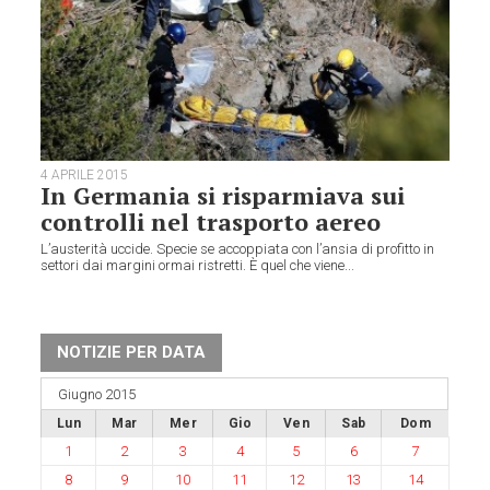
4 APRILE 2015
In Germania si risparmiava sui
controlli nel trasporto aereo
L’austerità uccide. Specie se accoppiata con l’ansia di profitto in
settori dai margini ormai ristretti. È quel che viene...
NOTIZIE PER DATA
Giugno 2015
Lun
Mar
Mer
Gio
Ven
Sab
Dom
1
2
3
4
5
6
7
8
9
10
11
12
13
14