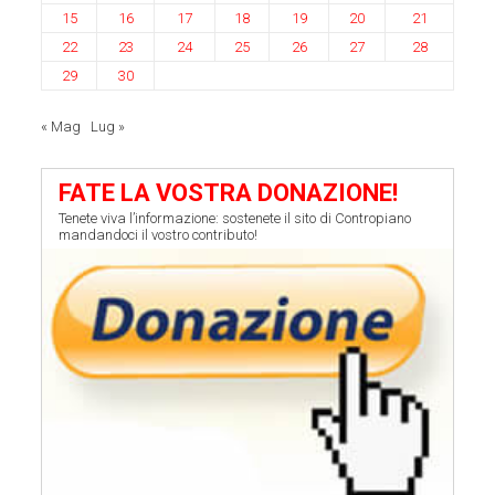
15
16
17
18
19
20
21
22
23
24
25
26
27
28
29
30
« Mag
Lug »
FATE LA VOSTRA DONAZIONE!
Tenete viva l’informazione: sostenete il sito di Contropiano
mandandoci il vostro contributo!