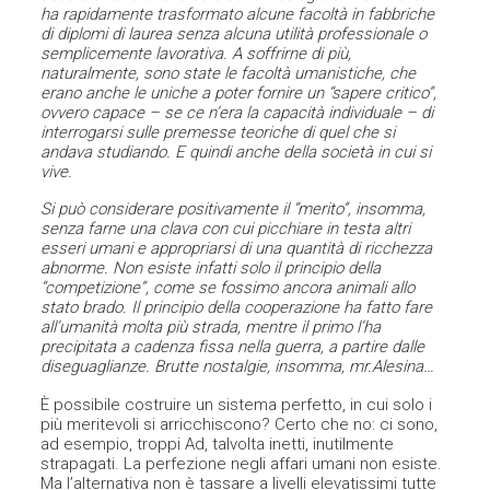
ha rapidamente trasformato alcune facoltà in fabbriche
di diplomi di laurea senza alcuna utilità professionale o
semplicemente lavorativa. A soffrirne di più,
naturalmente, sono state le facoltà umanistiche, che
erano anche le uniche a poter fornire un “sapere critico”,
ovvero capace – se ce n’era la capacità individuale – di
interrogarsi sulle premesse teoriche di quel che si
andava studiando. E quindi anche della società in cui si
vive.
Si può considerare positivamente il “merito”, insomma,
senza farne una clava con cui picchiare in testa altri
esseri umani e appropriarsi di una quantità di ricchezza
abnorme. Non esiste infatti solo il principio della
“competizione”, come se fossimo ancora animali allo
stato brado. Il principio della cooperazione ha fatto fare
all’umanità molta più strada, mentre il primo l’ha
precipitata a cadenza fissa nella guerra, a partire dalle
diseguaglianze. Brutte nostalgie, insomma, mr.Alesina…
È possibile costruire un sistema perfetto, in cui solo i
più meritevoli si arricchiscono? Certo che no: ci sono,
ad esempio, troppi Ad, talvolta inetti, inutilmente
strapagati. La perfezione negli affari umani non esiste.
Ma l’alternativa non è tassare a livelli elevatissimi tutte