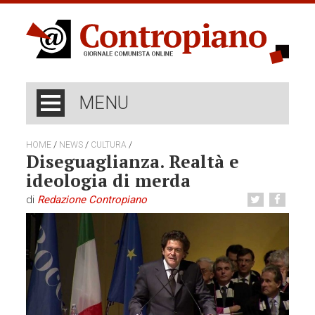
MENU
/
/
/
HOME
NEWS
CULTURA
Diseguaglianza. Realtà e
ideologia di merda
di
Redazione Contropiano