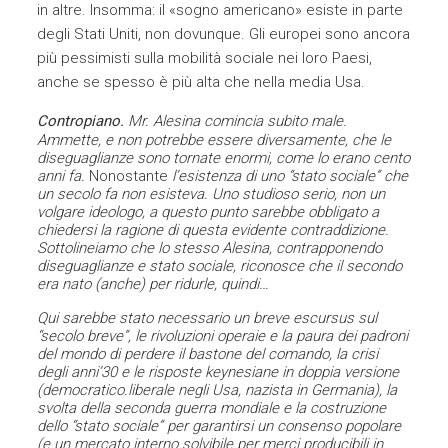
in altre. Insomma: il «sogno americano» esiste in parte
degli Stati Uniti, non dovunque. Gli europei sono ancora
più pessimisti sulla mobilità sociale nei loro Paesi,
anche se spesso è più alta che nella media Usa.
Contropiano.
Mr.
Alesina comincia subito male.
Ammette, e non potrebbe essere diversamente, che le
diseguaglianze sono tornate enormi, come lo erano cento
anni fa.
Nonostante
l’esistenza di uno “stato sociale” che
un secolo fa non esisteva. Uno studioso serio, non un
volgare ideologo, a questo punto sarebbe obbligato a
chiedersi la ragione di questa evidente contraddizione.
Sottolineiamo che lo stesso Alesina, contrapponendo
diseguaglianze e stato sociale, riconosce che il secondo
era nato (anche) per ridurle, quindi…
Qui sarebbe stato necessario un breve escursus sul
“secolo breve”, le rivoluzioni operaie e la paura dei padroni
del mondo di perdere il bastone del comando, la crisi
degli anni’30 e le risposte keynesiane in doppia versione
(democratico.liberale negli Usa, nazista in Germania), la
svolta della seconda guerra mondiale e la costruzione
dello “stato sociale” per garantirsi un consenso popolare
(e un mercato interno solvibile per merci producibili in