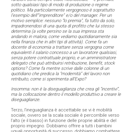
sotto qualsiasi tipo di modo di produzione o regime
politico. Ma particolarmente vergognoso è soprattutto
l’esempio dell'”imprenditore” e/o del manager. Per un
motivo semplice: nessuno “lo premia”, fa tutto da solo,
impadronendosi di una quota di profitto che lui stesso
determina (a volte persino se la sua impresa sta
andando in malora, come vediamo quotidianamente sia
nella finanza che in altri tipi di attività). Come fa un
docente di economia a trattare senza vergogna come
equivalenti il salario concesso a un lavoratore qualsiasi,
senza potere contrattuale proprio, e un amministratore
delegato che può attribuirsi retribuzione, benefit, stock
options? Come fa mentre scrive dalle colonne di un
quotidiano che predica la “modernità” del lavoro non
retribuito, come si sperimenta all’Expo?
Insomma: non è la diseguaglianza che crea gli “incentivi”,
ma la collocazione dentro il modello produttivo a creare le
diseguaglianze.
Terzo, l’ineguaglianza è accettabile se vi è mobilità
sociale, ovvero se la scala sociale è percorribile verso
l’alto (e il basso) in funzione delle proprie abilità e del
proprio impegno. Dobbiamo offrire a tutti i bambini
uguali opportunità di successo; dobbiamo combattere