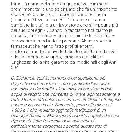
forse, in nome della totale uguaglianza, eliminare i
premi monetari a uno scienziato che fa un’importante
scoperta? O quelli a un imprenditore che innova
(ricordate Steve Jobs e Bill Gates che ci hanno
cambiato la vita), o a un lavoratore che si impegna più
dei suoi colleghi? Quando lo facciamo riduciamo la
crescita, preferendo – pur di eliminare le disparità –
impoverire la media delle persone. Alcune società
farmaceutiche hanno fatto profitti enormi.
Preferiremmo forse averle tassate così tanto da aver
ridotto ricerca e sviluppo, tornando a qualità e
lunghezza della vita garantite dai medicinali degli Anni
50?
C.
Diciamolo subito: nemmeno nel socialismo più
dogmatico si è mai teorizzato o praticato l’assoluta
eguaglianza dei redditi. L’eguaglianza consiste in una
soglia di reddito che consenta di vivere dignitosamente a
tutti. Mentre tutti coloro che offrono un “di più” ottengono
anche qualcosa in più. Non certo, però,nell’ordine del
1.000 a 1 che vediamo oggi nelle retribuzioni di un
manager (chessò, Marchionne) rispetto a quello dei suoi
dipendenti. Fare l’esempio dello scienziato è
particolarmente vergognoso perché questo tipo di
funzioni sono sempre state riconosciute – e premiate –