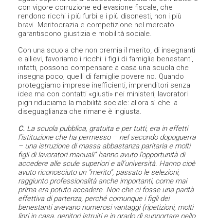
con vigore corruzione ed evasione fiscale, che
rendono ricchi i più furbi e i più disonesti, non i più
bravi. Meritocrazia e competizione nel mercato
garantiscono giustizia e mobilità sociale.
Con una scuola che non premia il merito, di insegnanti
e allievi, favoriamo i ricchi: i figli di famiglie benestanti,
infatti, possono compensare a casa una scuola che
insegna poco, quelli di famiglie povere no. Quando
proteggiamo imprese inefficienti, imprenditori senza
idee ma con contatti «giusti» nei ministeri, lavoratori
pigri riduciamo la mobilità sociale: allora sì che la
diseguaglianza che rimane è ingiusta.
C.
La scuola pubblica, gratuita e per tutti, era in effetti
l’istituzione che ha permesso – nel secondo dopoguerra
– una istruzione di massa abbastanza paritaria e molti
figli di lavoratori manuali” hanno avuto l’opportunità di
accedere alle scule superiori e all’università. Hanno cioè
avuto riconosciuto un “merito”, passato le selezioni,
raggiunto professionalità anche importanti, come mai
prima era potuto accadere. Non che ci fosse una parità
effettiva di partenza, perché comunque i figli dei
benestanti avevano numerosi vantaggi (ripetizioni, molti
linri in casa, genitori istruiti e in grado di supportare nello