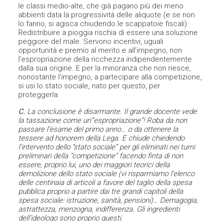
le classi medio-alte, che già pagano più dei meno
abbienti data la progressività delle aliquote (e se non
lo fanno, si agisca chiudendo le scappatoie fiscali).
Redistribuire a pioggia rischia di essere una soluzione
peggiore del male. Servono incentivi, uguali
opportunità e premio al merito e all’impegno, non
l’espropriazione della ricchezza indipendentemente
dalla sua origine. E per la minoranza che non riesce,
nonostante l’impegno, a partecipare alla competizione,
si usi lo stato sociale, nato per questo, per
proteggerla.
C.
La conclusione è disarmante. Il grande docente vede
la tassazione come un'”espropriazione”! Roba da non
passare l’esame del primo anno… o da ottenere la
tessere ad honorem della Lega. E chiude chiedendo
l’intervento dello “stato sociale” per gli eliminati nei turni
preliminari della “competizione” facendo finta di non
essere, proprio lui, uno dei maggiori teorici della
demolizione dello stato sociale (vi risparmiamo l’elenco
delle centinaia di articoli a favore del taglio della spesa
pubblica proprio a partire dai tre grandi capitoli della
spesa sociale: istruzione, sanità, pensioni)… Demagogia,
astrattezza, menzogna, indifferenza. Gli ingredienti
dell’ideologo sono proprio questi.