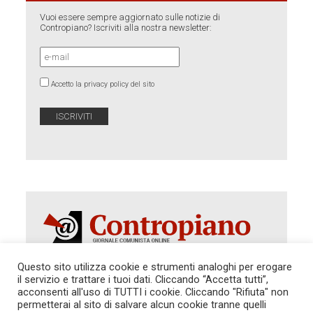
Vuoi essere sempre aggiornato sulle notizie di
Contropiano? Iscriviti alla nostra newsletter:
Accetto la privacy policy del sito
Questo sito utilizza cookie e strumenti analoghi per erogare
il servizio e trattare i tuoi dati. Cliccando “Accetta tutti”,
Autorizzazione del Tribunale di Roma 286 del 31
acconsenti all'uso di TUTTI i cookie. Cliccando "Rifiuta" non
dicembre 2014. Direttore Responsabile: Sergio
permetterai al sito di salvare alcun cookie tranne quelli
Cararo. Indirizzo: V.Casalbruciato 27- sc. B - 00159