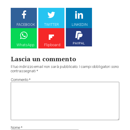
FACEBOOK
TWITTER
LINKEDIN
WhatsApp
Flipboard
Lascia un commento
Il tuo indirizzo email non sarà pubblicato.
I campi obbligatori sono
contrassegnati
*
Commento
*
Nome
*