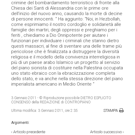
crimine del bombardamento terroristico di fronte alla
Chiesa dei Santi di Alessandria con le prime ore
dell’inizio del nuovo anno, causando la morte di decine
di persone innocenti. ” Ha aggiunto: “Noi, in Hezbollah,
come esprimiamo il nostro cordoglio e solidarietà alle
famiglie dei martiri, degli oppressi e preghiamo per i
feriti , chiediamo a Dio Onnipotente per aiutare i
funzionari per individuare i criminali che stanno dietro
questi massacri, al fine di sventare una delle trame più
pericolose che è finalizzata a distruggere la diversità
religiosa e il modello della convivenza interreligiosa in
più di un paese arabo Islamico un progetto al servizio
del piano sionista di costituire nella Palestina occupata
uno stato ebraico con la ebraciizzazione completa
dello stato, e va anche nella stessa direzione del piano
imperialista americano in Medio Oriente “
3 Gennaio 2011
- © Riproduzione possibile DIETRO ESPLICITO
CONSENSO della REDAZIONE di CONTROPIANO
STAMPA
Ultima modifica:
3 Gennaio 2011, ore 2:35
Argomenti:
‹
Articolo precedente
Articolo successivo
›