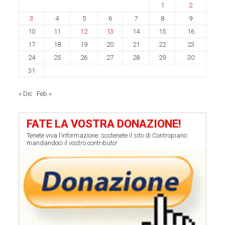
1
2
3
4
5
6
7
8
9
10
11
12
13
14
15
16
17
18
19
20
21
22
23
24
25
26
27
28
29
30
31
« Dic
Feb »
FATE LA VOSTRA DONAZIONE!
Tenete viva l’informazione: sostenete il sito di Contropiano
mandandoci il vostro contributo!