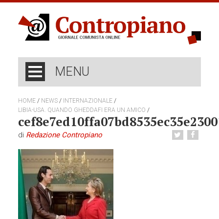
MENU
/
/
/
HOME
NEWS
INTERNAZIONALE
/
LIBIA-USA. QUANDO GHEDDAFI ERA UN AMICO
cef8e7ed10ffa07bd8535ec35e2300
di
Redazione Contropiano