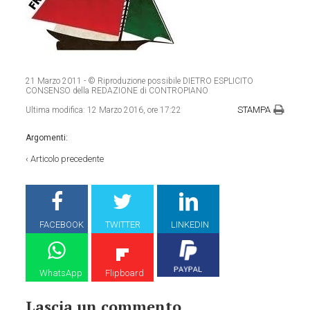
21 Marzo 2011
- © Riproduzione possibile DIETRO ESPLICITO
CONSENSO della REDAZIONE di CONTROPIANO
STAMPA
Ultima modifica:
12 Marzo 2016, ore 17:22
Argomenti:
‹
Articolo precedente
FACEBOOK
TWITTER
LINKEDIN
WhatsApp
Flipboard
Lascia un commento