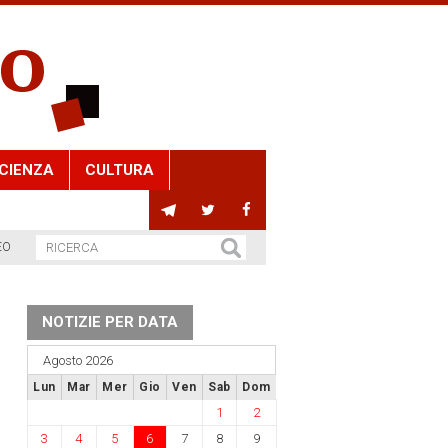
CIENZA
CULTURA
EO
NOTIZIE PER DATA
Agosto 2026
Lun
Mar
Mer
Gio
Ven
Sab
Dom
1
2
3
4
5
6
7
8
9