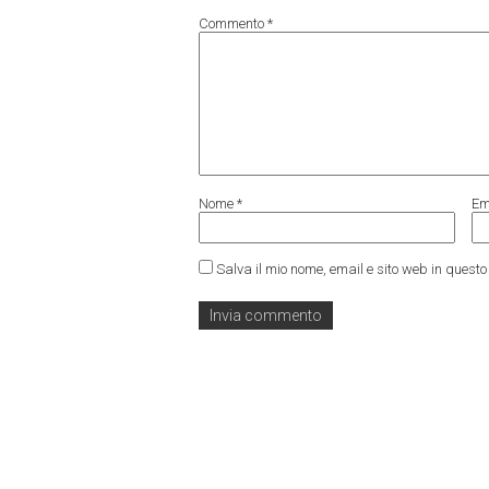
Commento
*
Nome
*
Em
Salva il mio nome, email e sito web in ques