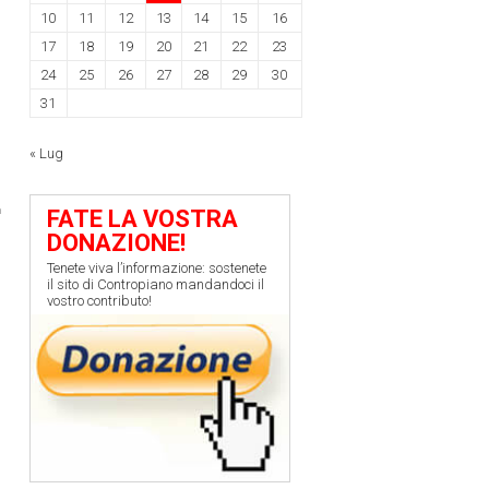
10
11
12
13
14
15
16
17
18
19
20
21
22
23
24
25
26
27
28
29
30
31
« Lug
FATE LA VOSTRA
DONAZIONE!
Tenete viva l’informazione: sostenete
il sito di Contropiano mandandoci il
vostro contributo!