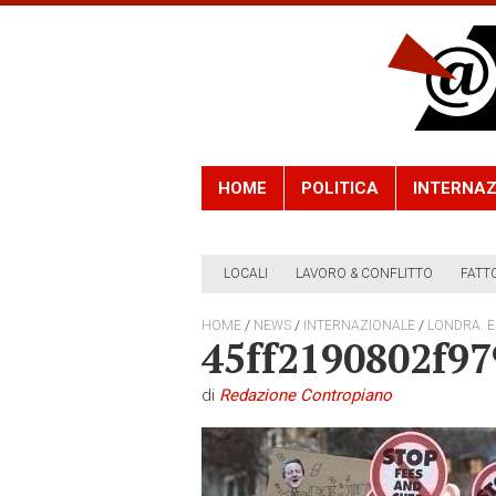
HOME
POLITICA
INTERNAZ
LOCALI
LAVORO & CONFLITTO
FATT
/
/
/
HOME
NEWS
INTERNAZIONALE
LONDRA. E
45ff2190802f9
di
Redazione Contropiano