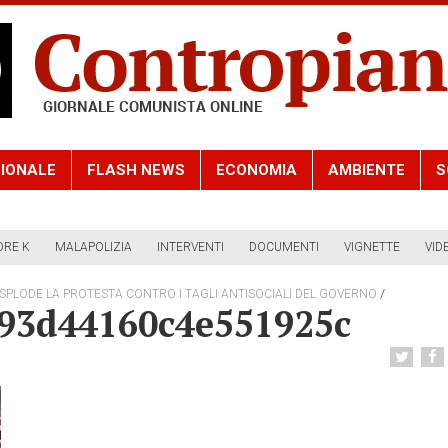
IONALE
FLASH NEWS
ECONOMIA
AMBIENTE
S
ORE K
MALAPOLIZIA
INTERVENTI
DOCUMENTI
VIGNETTE
VID
/
SPLODE LA PROTESTA CONTRO I TAGLI ANTISOCIALI DEL GOVERNO
793d44160c4e551925c