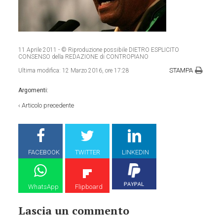
11 Aprile 2011
- © Riproduzione possibile DIETRO ESPLICITO
CONSENSO della REDAZIONE di CONTROPIANO
STAMPA
Ultima modifica:
12 Marzo 2016, ore 17:28
Argomenti:
‹
Articolo precedente
FACEBOOK
TWITTER
LINKEDIN
WhatsApp
Flipboard
Lascia un commento