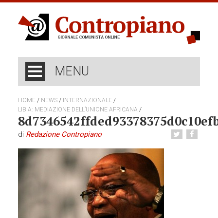
MENU
/
/
/
HOME
NEWS
INTERNAZIONALE
/
LIBIA: MEDIAZIONE DELL’UNIONE AFRICANA
8d7346542ffded93378375d0c10ef
di
Redazione Contropiano